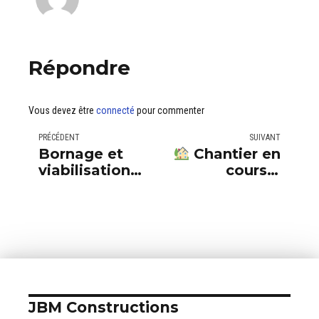
Répondre
Vous devez être
connecté
pour commenter
PRÉCÉDENT
SUIVANT
Bornage et
Chantier en
viabilisation
cours à
du terrain : ce
Maurens : la
qu’il faut
maison prend
savoir avant
de la hauteur !
d’acheter
JBM Constructions