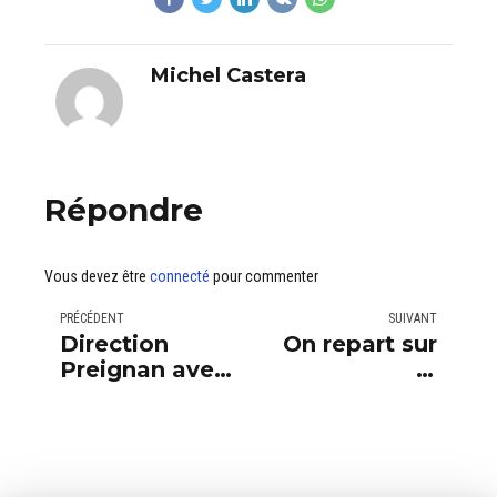
Michel Castera
Répondre
Vous devez être
connecté
pour commenter
PRÉCÉDENT
SUIVANT
Direction
On repart sur
Preignan avec
la
cette superbe
construction
maison en
d'une belle
construction
maison
de 105 m² de
individuelle à