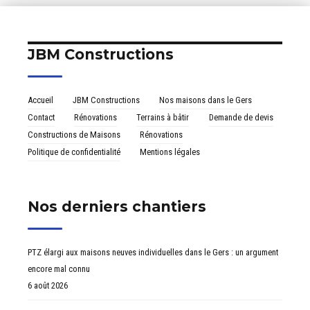
plain-pied
Preignan.
face aux
vallons
gersois
JBM Constructions
Accueil
JBM Constructions
Nos maisons dans le Gers
Contact
Rénovations
Terrains à bâtir
Demande de devis
Constructions de Maisons
Rénovations
Politique de confidentialité
Mentions légales
Nos derniers chantiers
PTZ élargi aux maisons neuves individuelles dans le Gers : un argument
encore mal connu
6 août 2026