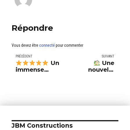
Répondre
Vous devez être
connecté
pour commenter
PRÉCÉDENT
SUIVANT
Un
Une
immense
nouvelle
merci à notre
construction
cliente pour
signée JBM
sa confiance !
Constructions
!
JBM Constructions