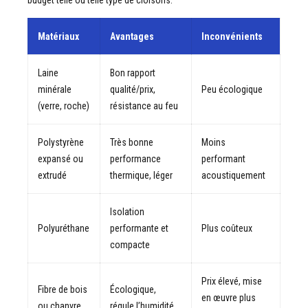
budget telle ou telle type de cloisons.
Matériaux
Avantages
Inconvénients
Laine
Bon rapport
minérale
qualité/prix,
Peu écologique
(verre, roche)
résistance au feu
Polystyrène
Très bonne
Moins
expansé ou
performance
performant
extrudé
thermique, léger
acoustiquement
Isolation
Polyuréthane
performante et
Plus coûteux
compacte
Prix élevé, mise
Fibre de bois
Écologique,
en œuvre plus
ou chanvre
régule l’humidité