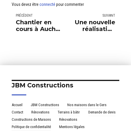
Vous devez être
connecté
pour commenter
PRÉCÉDENT
SUIVANT
Chantier en
Une nouvelle
cours à Auch –
réalisation
Les
signée JBM
fondations
Constructions,
sont posées à
au cœur du
Auch !
Gers
JBM Constructions
Accueil
JBM Constructions
Nos maisons dans le Gers
Contact
Rénovations
Terrains à bâtir
Demande de devis
Constructions de Maisons
Rénovations
Politique de confidentialité
Mentions légales